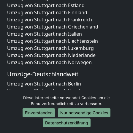
Umzug von Stuttgart nach Estland
Umzug von Stuttgart nach Finnland
Umzug von Stuttgart nach Frankreich
Umzug von Stuttgart nach Griechenland
Umzug von Stuttgart nach Italien
Umzug von Stuttgart nach Liechtenstein
Umzug von Stuttgart nach Luxemburg
Umzug von Stuttgart nach Niederlande
Umzug von Stuttgart nach Norwegen
Umzüge-Deutschlandweit
Umzug von Stuttgart nach Berlin
Umzug von Stuttgart nach Hamburg
Umzug von Stuttgart nach München
Diese Internetseite verwendet Cookies um die
Benutzerfreundlichkeit zu verbessern.
Umzug von Stuttgart nach Köln
Umzug von Stuttgart nach Frankfurt am Main
Einverstanden
Nur notwendige Cookies
Umzug von Stuttgart nach Stuttgart
Datenschutzerklärung
Umzug von Stuttgart nach Düsseldorf