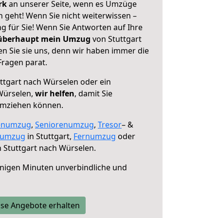
erk
an unserer Seite, wenn es Umzüge
 geht! Wenn Sie nicht weiterwissen –
ng für Sie! Wenn Sie Antworten auf Ihre
 überhaupt mein Umzug
von Stuttgart
n Sie sie uns, denn wir haben immer die
Fragen parat.
ttgart nach Würselen oder ein
Würselen,
wir helfen
, damit Sie
umziehen können.
enumzug
,
Seniorenumzug
,
Tresor
– &
numzug
in Stuttgart,
Fernumzug
oder
 Stuttgart nach Würselen.
nigen Minuten unverbindliche und
se Angebote erhalten