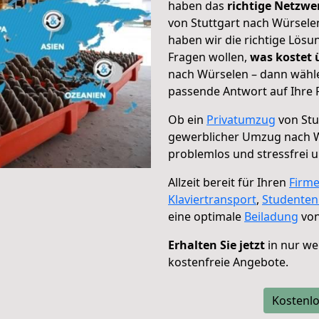
haben das
richtige Netzw
von Stuttgart nach Würselen
haben wir die richtige Lösu
Fragen wollen,
was kostet
nach Würselen – dann wähle
passende Antwort auf Ihre 
Ob ein
Privatumzug
von Stu
gewerblicher Umzug nach 
problemlos und stressfrei 
Allzeit bereit für Ihren
Firm
Klaviertransport
,
Studente
eine optimale
Beiladung
von
Erhalten Sie jetzt
in nur we
kostenfreie Angebote.
Kostenlo