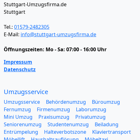
Stuttgart-Umzugsfirma.de
Stuttgart
Tel.:
01579-2482305
E-Mail:
info@stuttgart-umzugsfirma.de
Öffnungszeiten:
Mo - Sa: 07:00 - 16:00 Uhr
Impressum
Datenschutz
Umzugsservice
Umzugsservice
Behördenumzug
Büroumzug
Fernumzug
Firmenumzug
Laborumzug
Mini Umzug
Praxisumzug
Privatumzug
Seniorenumzug
Studentenumzug
Beiladung
Entrümpelung
Halteverbotszone
Klaviertransport
Möbellift
Haushaltsauflösung
Möbeltaxi