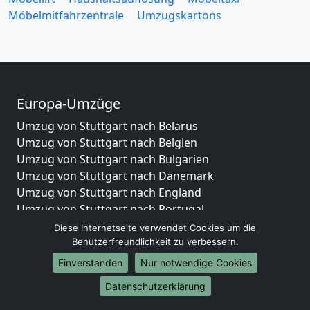
Möbelmitfahrzentrale
Umzugskartons
Europa-Umzüge
Umzug von Stuttgart nach Belarus
Umzug von Stuttgart nach Belgien
Umzug von Stuttgart nach Bulgarien
Umzug von Stuttgart nach Dänemark
Umzug von Stuttgart nach England
Umzug von Stuttgart nach Portugal
Umzug von Stuttgart nach Bosnien
Diese Internetseite verwendet Cookies um die
und Herzegowina
Benutzerfreundlichkeit zu verbessern.
Umzug von Stuttgart nach Irland
Einverstanden
Nur notwendige Cookies
Umzug von Stuttgart nach Lettland
Datenschutzerklärung
Umzug von Stuttgart nach Zypern
Umzug von Stuttgart nach Kroatien