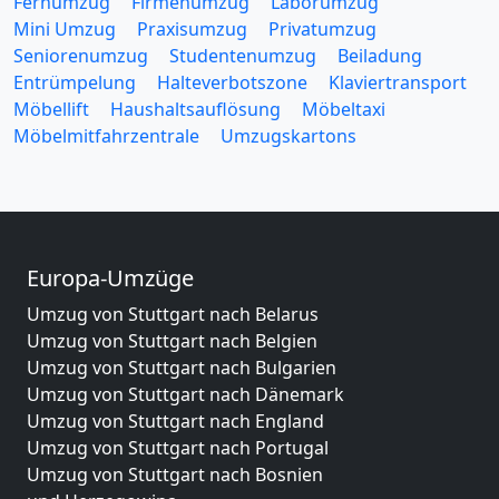
Fernumzug
Firmenumzug
Laborumzug
Mini Umzug
Praxisumzug
Privatumzug
Seniorenumzug
Studentenumzug
Beiladung
Entrümpelung
Halteverbotszone
Klaviertransport
Möbellift
Haushaltsauflösung
Möbeltaxi
Möbelmitfahrzentrale
Umzugskartons
Europa-Umzüge
Umzug von Stuttgart nach Belarus
Umzug von Stuttgart nach Belgien
Umzug von Stuttgart nach Bulgarien
Umzug von Stuttgart nach Dänemark
Umzug von Stuttgart nach England
Umzug von Stuttgart nach Portugal
Umzug von Stuttgart nach Bosnien