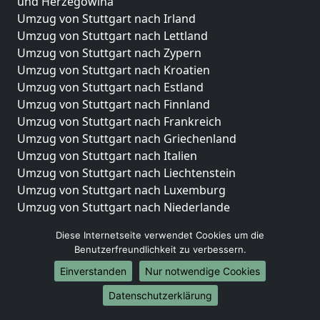
und Herzegowina
Umzug von Stuttgart nach Irland
Umzug von Stuttgart nach Lettland
Umzug von Stuttgart nach Zypern
Umzug von Stuttgart nach Kroatien
Umzug von Stuttgart nach Estland
Umzug von Stuttgart nach Finnland
Umzug von Stuttgart nach Frankreich
Umzug von Stuttgart nach Griechenland
Umzug von Stuttgart nach Italien
Umzug von Stuttgart nach Liechtenstein
Umzug von Stuttgart nach Luxemburg
Umzug von Stuttgart nach Niederlande
Umzug von Stuttgart nach Norwegen
Diese Internetseite verwendet Cookies um die
Umzüge-Deutschlandweit
Benutzerfreundlichkeit zu verbessern.
Einverstanden
Nur notwendige Cookies
Umzug von Stuttgart nach Berlin
Umzug von Stuttgart nach Hamburg
Datenschutzerklärung
Umzug von Stuttgart nach München