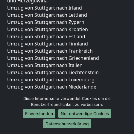
und Herzegowina
Umzug von Stuttgart nach Irland
Umzug von Stuttgart nach Lettland
Umzug von Stuttgart nach Zypern
Umzug von Stuttgart nach Kroatien
Umzug von Stuttgart nach Estland
Umzug von Stuttgart nach Finnland
Umzug von Stuttgart nach Frankreich
Umzug von Stuttgart nach Griechenland
Umzug von Stuttgart nach Italien
Umzug von Stuttgart nach Liechtenstein
Umzug von Stuttgart nach Luxemburg
Umzug von Stuttgart nach Niederlande
Umzug von Stuttgart nach Norwegen
Diese Internetseite verwendet Cookies um die
Umzüge-Deutschlandweit
Benutzerfreundlichkeit zu verbessern.
Einverstanden
Nur notwendige Cookies
Umzug von Stuttgart nach Berlin
Umzug von Stuttgart nach Hamburg
Datenschutzerklärung
Umzug von Stuttgart nach München