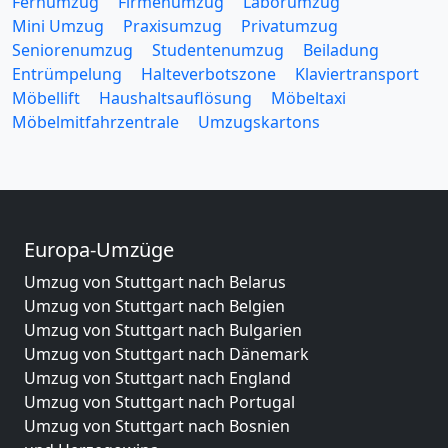
Fernumzug
Firmenumzug
Laborumzug
Mini Umzug
Praxisumzug
Privatumzug
Seniorenumzug
Studentenumzug
Beiladung
Entrümpelung
Halteverbotszone
Klaviertransport
Möbellift
Haushaltsauflösung
Möbeltaxi
Möbelmitfahrzentrale
Umzugskartons
Europa-Umzüge
Umzug von Stuttgart nach Belarus
Umzug von Stuttgart nach Belgien
Umzug von Stuttgart nach Bulgarien
Umzug von Stuttgart nach Dänemark
Umzug von Stuttgart nach England
Umzug von Stuttgart nach Portugal
Umzug von Stuttgart nach Bosnien