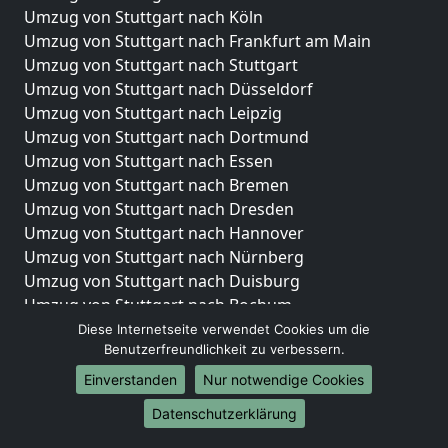
Umzug von Stuttgart nach Köln
Umzug von Stuttgart nach Frankfurt am Main
Umzug von Stuttgart nach Stuttgart
Umzug von Stuttgart nach Düsseldorf
Umzug von Stuttgart nach Leipzig
Umzug von Stuttgart nach Dortmund
Umzug von Stuttgart nach Essen
Umzug von Stuttgart nach Bremen
Umzug von Stuttgart nach Dresden
Umzug von Stuttgart nach Hannover
Umzug von Stuttgart nach Nürnberg
Umzug von Stuttgart nach Duisburg
Umzug von Stuttgart nach Bochum
Umzug von Stuttgart nach Wuppertal
Diese Internetseite verwendet Cookies um die
Benutzerfreundlichkeit zu verbessern.
Umzug von Stuttgart nach Bielefeld
Umzug von Stuttgart nach Bonn
Einverstanden
Nur notwendige Cookies
Umzug von Stuttgart nach Münster
Datenschutzerklärung
Internationale-Umzüge