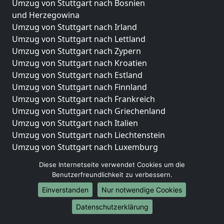
Umzug von Stuttgart nach Bosnien
und Herzegowina
Umzug von Stuttgart nach Irland
Umzug von Stuttgart nach Lettland
Umzug von Stuttgart nach Zypern
Umzug von Stuttgart nach Kroatien
Umzug von Stuttgart nach Estland
Umzug von Stuttgart nach Finnland
Umzug von Stuttgart nach Frankreich
Umzug von Stuttgart nach Griechenland
Umzug von Stuttgart nach Italien
Umzug von Stuttgart nach Liechtenstein
Umzug von Stuttgart nach Luxemburg
Umzug von Stuttgart nach Niederlande
Diese Internetseite verwendet Cookies um die
Umzug von Stuttgart nach Norwegen
Benutzerfreundlichkeit zu verbessern.
Umzüge-Deutschlandweit
Einverstanden
Nur notwendige Cookies
Umzug von Stuttgart nach Berlin
Datenschutzerklärung
Umzug von Stuttgart nach Hamburg