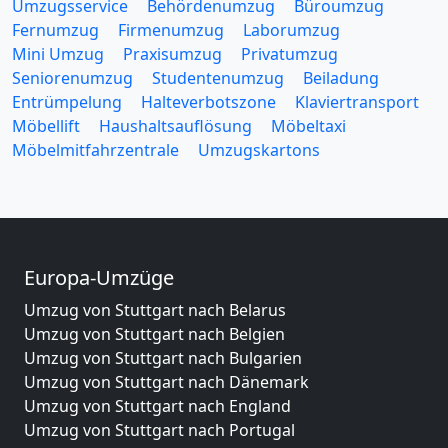
Umzugsservice
Behördenumzug
Büroumzug
Fernumzug
Firmenumzug
Laborumzug
Mini Umzug
Praxisumzug
Privatumzug
Seniorenumzug
Studentenumzug
Beiladung
Entrümpelung
Halteverbotszone
Klaviertransport
Möbellift
Haushaltsauflösung
Möbeltaxi
Möbelmitfahrzentrale
Umzugskartons
Europa-Umzüge
Umzug von Stuttgart nach Belarus
Umzug von Stuttgart nach Belgien
Umzug von Stuttgart nach Bulgarien
Umzug von Stuttgart nach Dänemark
Umzug von Stuttgart nach England
Umzug von Stuttgart nach Portugal