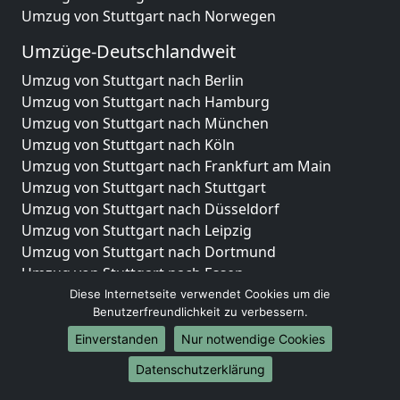
Umzug von Stuttgart nach Norwegen
Umzüge-Deutschlandweit
Umzug von Stuttgart nach Berlin
Umzug von Stuttgart nach Hamburg
Umzug von Stuttgart nach München
Umzug von Stuttgart nach Köln
Umzug von Stuttgart nach Frankfurt am Main
Umzug von Stuttgart nach Stuttgart
Umzug von Stuttgart nach Düsseldorf
Umzug von Stuttgart nach Leipzig
Umzug von Stuttgart nach Dortmund
Umzug von Stuttgart nach Essen
Umzug von Stuttgart nach Bremen
Diese Internetseite verwendet Cookies um die
Benutzerfreundlichkeit zu verbessern.
Umzug von Stuttgart nach Dresden
Umzug von Stuttgart nach Hannover
Einverstanden
Nur notwendige Cookies
Umzug von Stuttgart nach Nürnberg
Datenschutzerklärung
Umzug von Stuttgart nach Duisburg