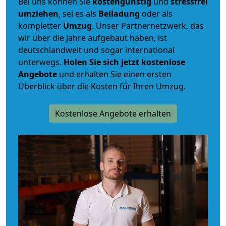
Bei uns können Sie
kostengünstig
und
stressfrei
umziehen
, sei es als
Beiladung
oder als
kompletter
Umzug
. Unser Partnernetzwerk, das
wir über die Jahre aufgebaut haben, ist
deutschlandweit und sogar international
unterwegs.
Holen Sie sich jetzt kostenlose
Angebote
und erhalten Sie einen ersten
Überblick über die Kosten für Ihren Umzug.
Kostenlose Angebote erhalten