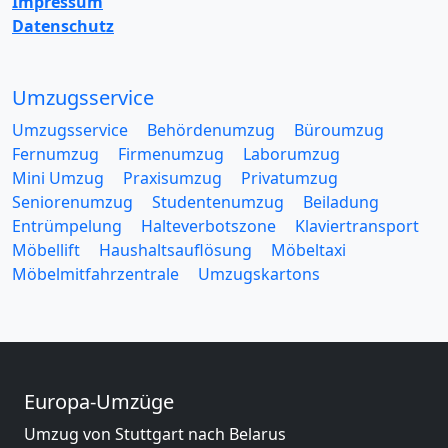
Impressum
Datenschutz
Umzugsservice
Umzugsservice
Behördenumzug
Büroumzug
Fernumzug
Firmenumzug
Laborumzug
Mini Umzug
Praxisumzug
Privatumzug
Seniorenumzug
Studentenumzug
Beiladung
Entrümpelung
Halteverbotszone
Klaviertransport
Möbellift
Haushaltsauflösung
Möbeltaxi
Möbelmitfahrzentrale
Umzugskartons
Europa-Umzüge
Umzug von Stuttgart nach Belarus