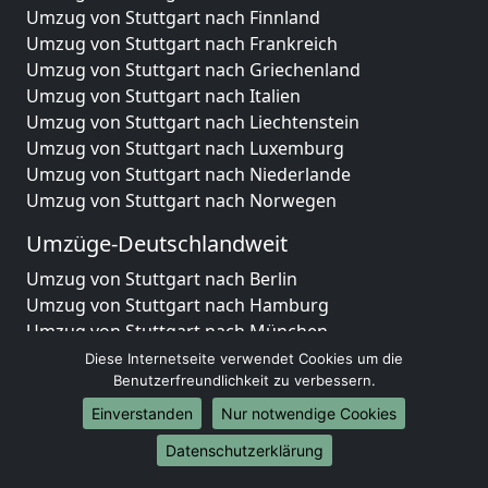
Umzug von Stuttgart nach Finnland
Umzug von Stuttgart nach Frankreich
Umzug von Stuttgart nach Griechenland
Umzug von Stuttgart nach Italien
Umzug von Stuttgart nach Liechtenstein
Umzug von Stuttgart nach Luxemburg
Umzug von Stuttgart nach Niederlande
Umzug von Stuttgart nach Norwegen
Umzüge-Deutschlandweit
Umzug von Stuttgart nach Berlin
Umzug von Stuttgart nach Hamburg
Umzug von Stuttgart nach München
Umzug von Stuttgart nach Köln
Diese Internetseite verwendet Cookies um die
Umzug von Stuttgart nach Frankfurt am Main
Benutzerfreundlichkeit zu verbessern.
Umzug von Stuttgart nach Stuttgart
Einverstanden
Nur notwendige Cookies
Umzug von Stuttgart nach Düsseldorf
Datenschutzerklärung
Umzug von Stuttgart nach Leipzig
Umzug von Stuttgart nach Dortmund