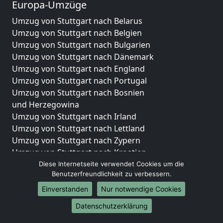
Europa-Umzüge
Umzug von Stuttgart nach Belarus
Umzug von Stuttgart nach Belgien
Umzug von Stuttgart nach Bulgarien
Umzug von Stuttgart nach Dänemark
Umzug von Stuttgart nach England
Umzug von Stuttgart nach Portugal
Umzug von Stuttgart nach Bosnien
und Herzegowina
Umzug von Stuttgart nach Irland
Umzug von Stuttgart nach Lettland
Umzug von Stuttgart nach Zypern
Umzug von Stuttgart nach Kroatien
Umzug von Stuttgart nach Estland
Diese Internetseite verwendet Cookies um die
Benutzerfreundlichkeit zu verbessern.
Umzug von Stuttgart nach Finnland
Umzug von Stuttgart nach Frankreich
Einverstanden
Nur notwendige Cookies
Umzug von Stuttgart nach Griechenland
Datenschutzerklärung
Umzug von Stuttgart nach Italien