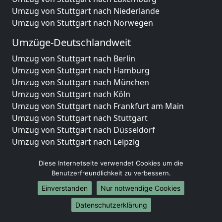
Umzug von Stuttgart nach Niederlande
Umzug von Stuttgart nach Norwegen
Umzüge-Deutschlandweit
Umzug von Stuttgart nach Berlin
Umzug von Stuttgart nach Hamburg
Umzug von Stuttgart nach München
Umzug von Stuttgart nach Köln
Umzug von Stuttgart nach Frankfurt am Main
Umzug von Stuttgart nach Stuttgart
Umzug von Stuttgart nach Düsseldorf
Umzug von Stuttgart nach Leipzig
Umzug von Stuttgart nach Dortmund
Diese Internetseite verwendet Cookies um die
Umzug von Stuttgart nach Essen
Benutzerfreundlichkeit zu verbessern.
Umzug von Stuttgart nach Bremen
Umzug von Stuttgart nach Dresden
Einverstanden
Nur notwendige Cookies
Umzug von Stuttgart nach Hannover
Datenschutzerklärung
Umzug von Stuttgart nach Nürnberg