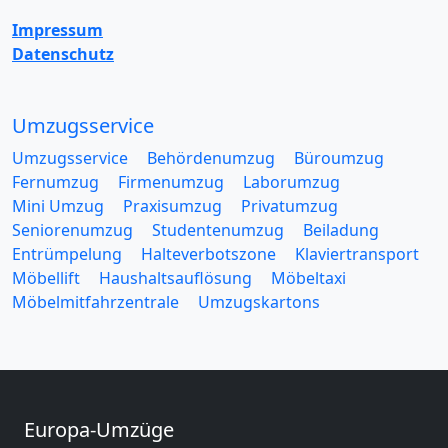
Impressum
Datenschutz
Umzugsservice
Umzugsservice
Behördenumzug
Büroumzug
Fernumzug
Firmenumzug
Laborumzug
Mini Umzug
Praxisumzug
Privatumzug
Seniorenumzug
Studentenumzug
Beiladung
Entrümpelung
Halteverbotszone
Klaviertransport
Möbellift
Haushaltsauflösung
Möbeltaxi
Möbelmitfahrzentrale
Umzugskartons
Europa-Umzüge