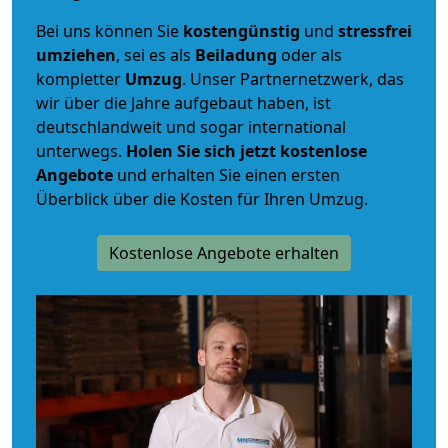
Bei uns können Sie
kostengünstig
und
stressfrei
umziehen
, sei es als
Beiladung
oder als
kompletter
Umzug
. Unser Partnernetzwerk, das
wir über die Jahre aufgebaut haben, ist
deutschlandweit und sogar international
unterwegs.
Holen Sie sich jetzt kostenlose
Angebote
und erhalten Sie einen ersten
Überblick über die Kosten für Ihren Umzug.
Kostenlose Angebote erhalten