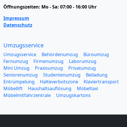
Öffnungszeiten:
Mo - Sa: 07:00 - 16:00 Uhr
Impressum
Datenschutz
Umzugsservice
Umzugsservice
Behördenumzug
Büroumzug
Fernumzug
Firmenumzug
Laborumzug
Mini Umzug
Praxisumzug
Privatumzug
Seniorenumzug
Studentenumzug
Beiladung
Entrümpelung
Halteverbotszone
Klaviertransport
Möbellift
Haushaltsauflösung
Möbeltaxi
Möbelmitfahrzentrale
Umzugskartons