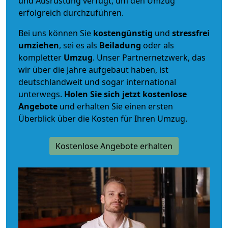
und Ausrüstung verfügt, um den Umzug
erfolgreich durchzuführen.
Bei uns können Sie
kostengünstig
und
stressfrei
umziehen
, sei es als
Beiladung
oder als
kompletter
Umzug
. Unser Partnernetzwerk, das
wir über die Jahre aufgebaut haben, ist
deutschlandweit und sogar international
unterwegs.
Holen Sie sich jetzt kostenlose
Angebote
und erhalten Sie einen ersten
Überblick über die Kosten für Ihren Umzug.
Kostenlose Angebote erhalten