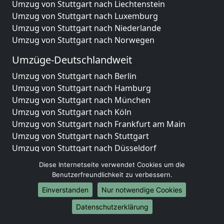
Umzug von Stuttgart nach Liechtenstein
Umzug von Stuttgart nach Luxemburg
Umzug von Stuttgart nach Niederlande
Umzug von Stuttgart nach Norwegen
Umzüge-Deutschlandweit
Umzug von Stuttgart nach Berlin
Umzug von Stuttgart nach Hamburg
Umzug von Stuttgart nach München
Umzug von Stuttgart nach Köln
Umzug von Stuttgart nach Frankfurt am Main
Umzug von Stuttgart nach Stuttgart
Umzug von Stuttgart nach Düsseldorf
Umzug von Stuttgart nach Leipzig
Diese Internetseite verwendet Cookies um die
Umzug von Stuttgart nach Dortmund
Benutzerfreundlichkeit zu verbessern.
Umzug von Stuttgart nach Essen
Einverstanden
Nur notwendige Cookies
Umzug von Stuttgart nach Bremen
Umzug von Stuttgart nach Dresden
Datenschutzerklärung
Umzug von Stuttgart nach Hannover