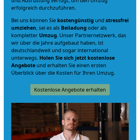
und Ausrüstung verfügt, um den Umzug
erfolgreich durchzuführen.
Bei uns können Sie
kostengünstig
und
stressfrei
umziehen
, sei es als
Beiladung
oder als
kompletter
Umzug
. Unser Partnernetzwerk, das
wir über die Jahre aufgebaut haben, ist
deutschlandweit und sogar international
unterwegs.
Holen Sie sich jetzt kostenlose
Angebote
und erhalten Sie einen ersten
Überblick über die Kosten für Ihren Umzug.
Kostenlose Angebote erhalten