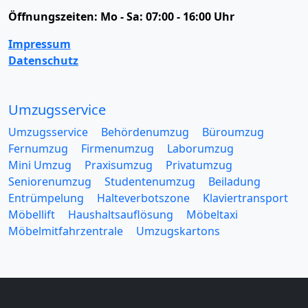
Öffnungszeiten:
Mo - Sa: 07:00 - 16:00 Uhr
Impressum
Datenschutz
Umzugsservice
Umzugsservice
Behördenumzug
Büroumzug
Fernumzug
Firmenumzug
Laborumzug
Mini Umzug
Praxisumzug
Privatumzug
Seniorenumzug
Studentenumzug
Beiladung
Entrümpelung
Halteverbotszone
Klaviertransport
Möbellift
Haushaltsauflösung
Möbeltaxi
Möbelmitfahrzentrale
Umzugskartons