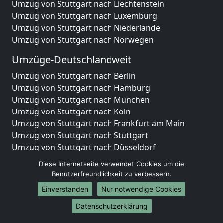
Umzug von Stuttgart nach Liechtenstein
Umzug von Stuttgart nach Luxemburg
Umzug von Stuttgart nach Niederlande
Umzug von Stuttgart nach Norwegen
Umzüge-Deutschlandweit
Umzug von Stuttgart nach Berlin
Umzug von Stuttgart nach Hamburg
Umzug von Stuttgart nach München
Umzug von Stuttgart nach Köln
Umzug von Stuttgart nach Frankfurt am Main
Umzug von Stuttgart nach Stuttgart
Umzug von Stuttgart nach Düsseldorf
Umzug von Stuttgart nach Leipzig
Diese Internetseite verwendet Cookies um die
Umzug von Stuttgart nach Dortmund
Benutzerfreundlichkeit zu verbessern.
Umzug von Stuttgart nach Essen
Einverstanden
Nur notwendige Cookies
Umzug von Stuttgart nach Bremen
Umzug von Stuttgart nach Dresden
Datenschutzerklärung
Umzug von Stuttgart nach Hannover