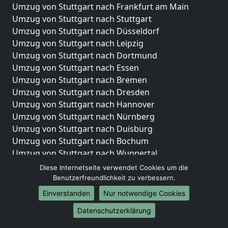
Umzug von Stuttgart nach Frankfurt am Main
Umzug von Stuttgart nach Stuttgart
Umzug von Stuttgart nach Düsseldorf
Umzug von Stuttgart nach Leipzig
Umzug von Stuttgart nach Dortmund
Umzug von Stuttgart nach Essen
Umzug von Stuttgart nach Bremen
Umzug von Stuttgart nach Dresden
Umzug von Stuttgart nach Hannover
Umzug von Stuttgart nach Nürnberg
Umzug von Stuttgart nach Duisburg
Umzug von Stuttgart nach Bochum
Umzug von Stuttgart nach Wuppertal
Umzug von Stuttgart nach Bielefeld
Diese Internetseite verwendet Cookies um die
Umzug von Stuttgart nach Bonn
Benutzerfreundlichkeit zu verbessern.
Umzug von Stuttgart nach Münster
Einverstanden
Nur notwendige Cookies
Internationale-Umzüge
Datenschutzerklärung
Umzug von Stuttgart nach Brasilien