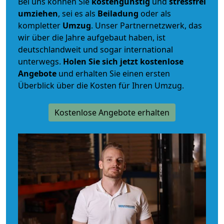
Bei uns können Sie
kostengünstig
und
stressfrei
umziehen
, sei es als
Beiladung
oder als
kompletter
Umzug
. Unser Partnernetzwerk, das
wir über die Jahre aufgebaut haben, ist
deutschlandweit und sogar international
unterwegs.
Holen Sie sich jetzt kostenlose
Angebote
und erhalten Sie einen ersten
Überblick über die Kosten für Ihren Umzug.
Kostenlose Angebote erhalten