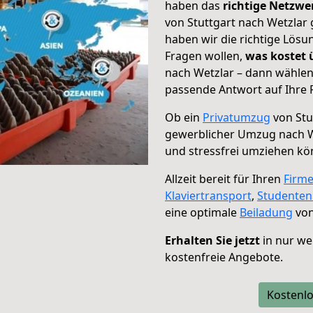
haben das
richtige Netzw
von Stuttgart nach Wetzlar 
haben wir die richtige Lösu
Fragen wollen,
was kostet
nach Wetzlar – dann wählen
passende Antwort auf Ihre 
Ob ein
Privatumzug
von Stu
gewerblicher Umzug nach W
und stressfrei umziehen kö
Allzeit bereit für Ihren
Firm
Klaviertransport
,
Studente
eine optimale
Beiladung
von
Erhalten Sie jetzt
in nur we
kostenfreie Angebote.
Kostenlo