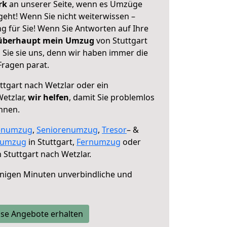
erk
an unserer Seite, wenn es Umzüge
geht! Wenn Sie nicht weiterwissen –
ng für Sie! Wenn Sie Antworten auf Ihre
 überhaupt mein Umzug
von Stuttgart
 Sie sie uns, denn wir haben immer die
Fragen parat.
ttgart nach Wetzlar oder ein
etzlar,
wir helfen
, damit Sie problemlos
nnen.
enumzug
,
Seniorenumzug
,
Tresor
– &
numzug
in Stuttgart,
Fernumzug
oder
 Stuttgart nach Wetzlar.
nigen Minuten unverbindliche und
se Angebote erhalten