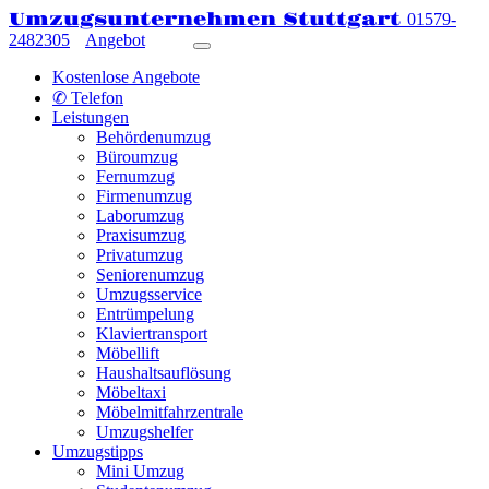
Umzugsunternehmen Stuttgart
01579-
2482305
Angebot
Kostenlose Angebote
✆ Telefon
Leistungen
Behördenumzug
Büroumzug
Fernumzug
Firmenumzug
Laborumzug
Praxisumzug
Privatumzug
Seniorenumzug
Umzugsservice
Entrümpelung
Klaviertransport
Möbellift
Haushaltsauflösung
Möbeltaxi
Möbelmitfahrzentrale
Umzugshelfer
Umzugstipps
Mini Umzug