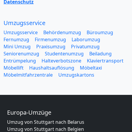
Datenschutz
Umzugsservice
Umzugsservice
Behördenumzug
Büroumzug
Fernumzug
Firmenumzug
Laborumzug
Mini Umzug
Praxisumzug
Privatumzug
Seniorenumzug
Studentenumzug
Beiladung
Entrümpelung
Halteverbotszone
Klaviertransport
Möbellift
Haushaltsauflösung
Möbeltaxi
Möbelmitfahrzentrale
Umzugskartons
Europa-Umzüge
Umzug von Stuttgart nach Belarus
Umzug von Stuttgart nach Belgien