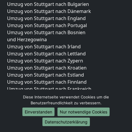
Umzug von Stuttgart nach Bulgarien
Umzug von Stuttgart nach Dänemark
Umzug von Stuttgart nach England
Umzug von Stuttgart nach Portugal
Umzug von Stuttgart nach Bosnien
und Herzegowina
Umzug von Stuttgart nach Irland
Umzug von Stuttgart nach Lettland
Umzug von Stuttgart nach Zypern
Umzug von Stuttgart nach Kroatien
Umzug von Stuttgart nach Estland
Umzug von Stuttgart nach Finnland
Umzug von Stuttgart nach Frankreich
Umzug von Stuttgart nach Griechenland
Diese Internetseite verwendet Cookies um die
Umzug von Stuttgart nach Italien
Benutzerfreundlichkeit zu verbessern.
Umzug von Stuttgart nach Liechtenstein
Einverstanden
Nur notwendige Cookies
Umzug von Stuttgart nach Luxemburg
Datenschutzerklärung
Umzug von Stuttgart nach Niederlande
Umzug von Stuttgart nach Norwegen