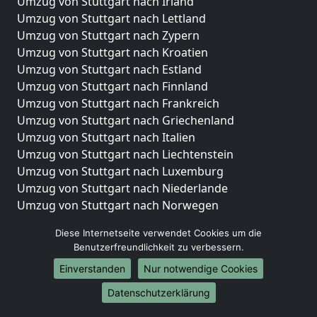
Umzug von Stuttgart nach Irland
Umzug von Stuttgart nach Lettland
Umzug von Stuttgart nach Zypern
Umzug von Stuttgart nach Kroatien
Umzug von Stuttgart nach Estland
Umzug von Stuttgart nach Finnland
Umzug von Stuttgart nach Frankreich
Umzug von Stuttgart nach Griechenland
Umzug von Stuttgart nach Italien
Umzug von Stuttgart nach Liechtenstein
Umzug von Stuttgart nach Luxemburg
Umzug von Stuttgart nach Niederlande
Umzug von Stuttgart nach Norwegen
Umzüge-Deutschlandweit
Diese Internetseite verwendet Cookies um die
Benutzerfreundlichkeit zu verbessern.
Umzug von Stuttgart nach Berlin
Einverstanden
Nur notwendige Cookies
Umzug von Stuttgart nach Hamburg
Umzug von Stuttgart nach München
Datenschutzerklärung
Umzug von Stuttgart nach Köln