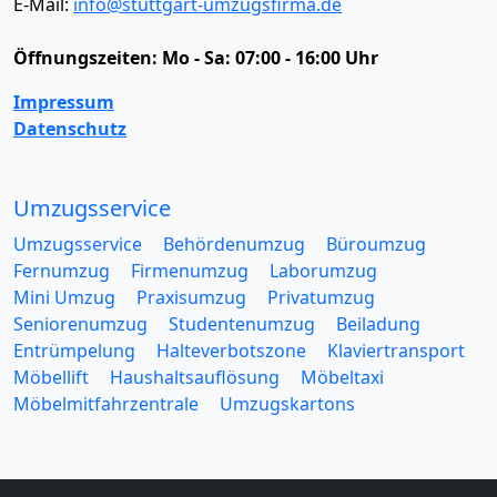
E-Mail:
info@stuttgart-umzugsfirma.de
Öffnungszeiten:
Mo - Sa: 07:00 - 16:00 Uhr
Impressum
Datenschutz
Umzugsservice
Umzugsservice
Behördenumzug
Büroumzug
Fernumzug
Firmenumzug
Laborumzug
Mini Umzug
Praxisumzug
Privatumzug
Seniorenumzug
Studentenumzug
Beiladung
Entrümpelung
Halteverbotszone
Klaviertransport
Möbellift
Haushaltsauflösung
Möbeltaxi
Möbelmitfahrzentrale
Umzugskartons