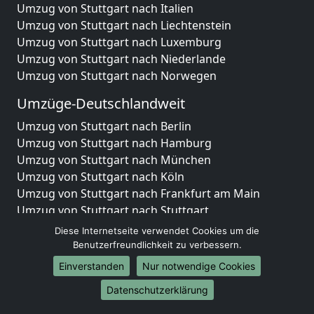
Umzug von Stuttgart nach Italien
Umzug von Stuttgart nach Liechtenstein
Umzug von Stuttgart nach Luxemburg
Umzug von Stuttgart nach Niederlande
Umzug von Stuttgart nach Norwegen
Umzüge-Deutschlandweit
Umzug von Stuttgart nach Berlin
Umzug von Stuttgart nach Hamburg
Umzug von Stuttgart nach München
Umzug von Stuttgart nach Köln
Umzug von Stuttgart nach Frankfurt am Main
Umzug von Stuttgart nach Stuttgart
Umzug von Stuttgart nach Düsseldorf
Diese Internetseite verwendet Cookies um die
Umzug von Stuttgart nach Leipzig
Benutzerfreundlichkeit zu verbessern.
Umzug von Stuttgart nach Dortmund
Einverstanden
Nur notwendige Cookies
Umzug von Stuttgart nach Essen
Datenschutzerklärung
Umzug von Stuttgart nach Bremen
Umzug von Stuttgart nach Dresden