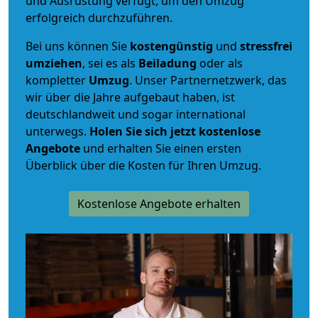
und Ausrüstung verfügt, um den Umzug
erfolgreich durchzuführen.
Bei uns können Sie
kostengünstig
und
stressfrei
umziehen
, sei es als
Beiladung
oder als
kompletter
Umzug
. Unser Partnernetzwerk, das
wir über die Jahre aufgebaut haben, ist
deutschlandweit und sogar international
unterwegs.
Holen Sie sich jetzt kostenlose
Angebote
und erhalten Sie einen ersten
Überblick über die Kosten für Ihren Umzug.
Kostenlose Angebote erhalten