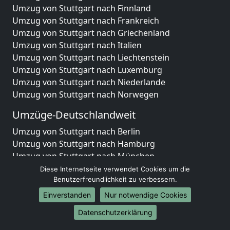
Umzug von Stuttgart nach Finnland
Umzug von Stuttgart nach Frankreich
Umzug von Stuttgart nach Griechenland
Umzug von Stuttgart nach Italien
Umzug von Stuttgart nach Liechtenstein
Umzug von Stuttgart nach Luxemburg
Umzug von Stuttgart nach Niederlande
Umzug von Stuttgart nach Norwegen
Umzüge-Deutschlandweit
Umzug von Stuttgart nach Berlin
Umzug von Stuttgart nach Hamburg
Umzug von Stuttgart nach München
Umzug von Stuttgart nach Köln
Diese Internetseite verwendet Cookies um die
Umzug von Stuttgart nach Frankfurt am Main
Benutzerfreundlichkeit zu verbessern.
Umzug von Stuttgart nach Stuttgart
Einverstanden
Nur notwendige Cookies
Umzug von Stuttgart nach Düsseldorf
Datenschutzerklärung
Umzug von Stuttgart nach Leipzig
Umzug von Stuttgart nach Dortmund