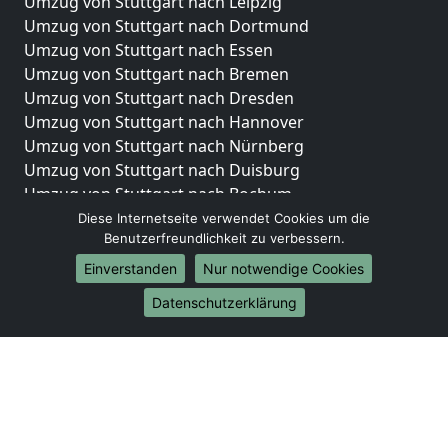
Umzug von Stuttgart nach Leipzig
Umzug von Stuttgart nach Dortmund
Umzug von Stuttgart nach Essen
Umzug von Stuttgart nach Bremen
Umzug von Stuttgart nach Dresden
Umzug von Stuttgart nach Hannover
Umzug von Stuttgart nach Nürnberg
Umzug von Stuttgart nach Duisburg
Umzug von Stuttgart nach Bochum
Umzug von Stuttgart nach Wuppertal
Diese Internetseite verwendet Cookies um die
Benutzerfreundlichkeit zu verbessern.
Umzug von Stuttgart nach Bielefeld
Umzug von Stuttgart nach Bonn
Einverstanden
Nur notwendige Cookies
Umzug von Stuttgart nach Münster
Datenschutzerklärung
Internationale-Umzüge
Umzug von Stuttgart nach Brasilien
Umzug von Stuttgart nach Brunei Darussalam
Umzug von Stuttgart nach Burkina Faso
Umzug von Stuttgart nach Burundi