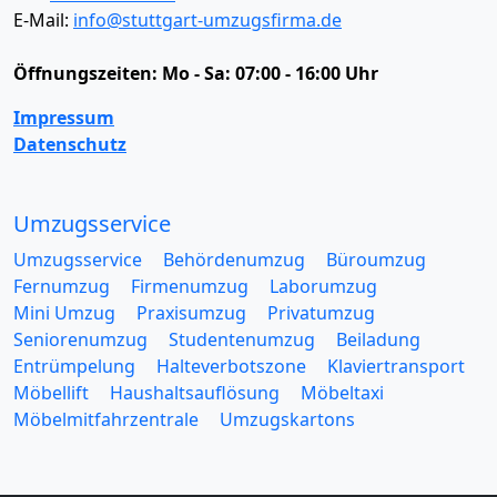
E-Mail:
info@stuttgart-umzugsfirma.de
Öffnungszeiten:
Mo - Sa: 07:00 - 16:00 Uhr
Impressum
Datenschutz
Umzugsservice
Umzugsservice
Behördenumzug
Büroumzug
Fernumzug
Firmenumzug
Laborumzug
Mini Umzug
Praxisumzug
Privatumzug
Seniorenumzug
Studentenumzug
Beiladung
Entrümpelung
Halteverbotszone
Klaviertransport
Möbellift
Haushaltsauflösung
Möbeltaxi
Möbelmitfahrzentrale
Umzugskartons