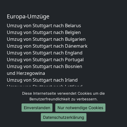
Europa-Umzüge
Umzug von Stuttgart nach Belarus
Umzug von Stuttgart nach Belgien
Umzug von Stuttgart nach Bulgarien
Umzug von Stuttgart nach Dänemark
Umzug von Stuttgart nach England
Umzug von Stuttgart nach Portugal
Umzug von Stuttgart nach Bosnien
und Herzegowina
Umzug von Stuttgart nach Irland
Umzug von Stuttgart nach Lettland
Umzug von Stuttgart nach Zypern
Diese Internetseite verwendet Cookies um die
Benutzerfreundlichkeit zu verbessern.
Umzug von Stuttgart nach Kroatien
Umzug von Stuttgart nach Estland
Einverstanden
Nur notwendige Cookies
Umzug von Stuttgart nach Finnland
Datenschutzerklärung
Umzug von Stuttgart nach Frankreich