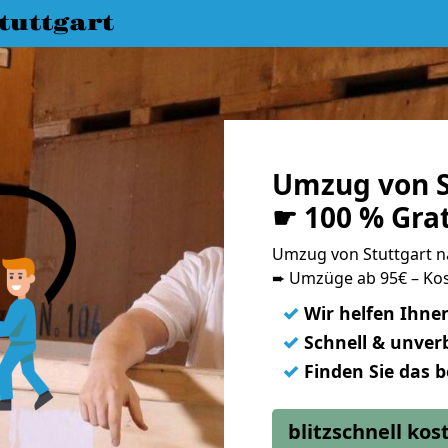
uttgart
Umzug von S
☛ 100 % Gra
Umzug von Stuttgart 
➨ Umzüge ab 95€ – Kos
✓
Wir helfen Ihne
✓
Schnell & unverb
✓
Finden Sie das 
blitzschnell ko