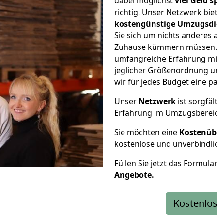
dabei möglichst
viel Geld 
richtig! Unser Netzwerk bi
kostengünstige Umzugsdi
Sie sich um nichts anderes 
Zuhause kümmern müssen. W
umfangreiche Erfahrung mi
jeglicher Größenordnung u
wir für jedes Budget eine 
Unser
Netzwerk
ist sorgfäl
Erfahrung im Umzugsberei
Sie möchten eine
Kostenüb
kostenlose und unverbindli
Füllen Sie jetzt das Formula
Angebote.
Kostenlos