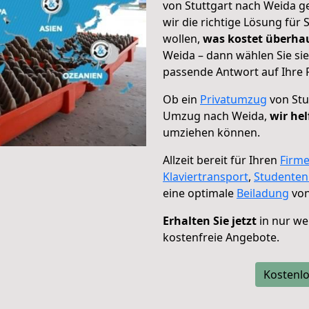
von Stuttgart nach Weida g
wir die richtige Lösung für
wollen,
was kostet überh
Weida – dann wählen Sie si
passende Antwort auf Ihre 
Ob ein
Privatumzug
von Stu
Umzug nach Weida,
wir hel
umziehen können.
Allzeit bereit für Ihren
Firm
Klaviertransport
,
Studente
eine optimale
Beiladung
von
Erhalten Sie jetzt
in nur we
kostenfreie Angebote.
Kostenlo