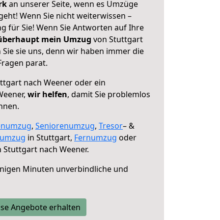
erk
an unserer Seite, wenn es Umzüge
geht! Wenn Sie nicht weiterwissen –
ng für Sie! Wenn Sie Antworten auf Ihre
 überhaupt mein Umzug
von Stuttgart
Sie sie uns, denn wir haben immer die
Fragen parat.
ttgart nach Weener oder ein
Weener,
wir helfen
, damit Sie problemlos
nnen.
enumzug
,
Seniorenumzug
,
Tresor
– &
numzug
in Stuttgart,
Fernumzug
oder
 Stuttgart nach Weener.
nigen Minuten unverbindliche und
se Angebote erhalten