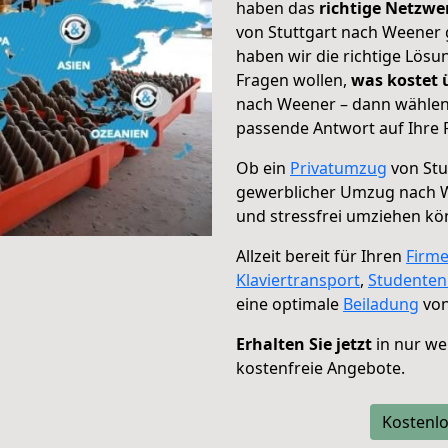
haben das
richtige Netzw
von Stuttgart nach Weener 
haben wir die richtige Lösu
Fragen wollen,
was kostet
nach Weener – dann wählen 
passende Antwort auf Ihre 
Ob ein
Privatumzug
von Stu
gewerblicher Umzug nach 
und stressfrei umziehen kö
Allzeit bereit für Ihren
Firm
Klaviertransport
,
Studente
eine optimale
Beiladung
von
Erhalten Sie jetzt
in nur we
kostenfreie Angebote.
Kostenlo