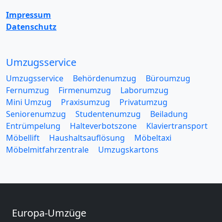
Impressum
Datenschutz
Umzugsservice
Umzugsservice
Behördenumzug
Büroumzug
Fernumzug
Firmenumzug
Laborumzug
Mini Umzug
Praxisumzug
Privatumzug
Seniorenumzug
Studentenumzug
Beiladung
Entrümpelung
Halteverbotszone
Klaviertransport
Möbellift
Haushaltsauflösung
Möbeltaxi
Möbelmitfahrzentrale
Umzugskartons
Europa-Umzüge