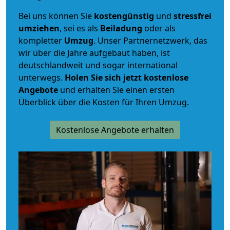
Bei uns können Sie
kostengünstig
und
stressfrei
umziehen
, sei es als
Beiladung
oder als
kompletter
Umzug
. Unser Partnernetzwerk, das
wir über die Jahre aufgebaut haben, ist
deutschlandweit und sogar international
unterwegs.
Holen Sie sich jetzt kostenlose
Angebote
und erhalten Sie einen ersten
Überblick über die Kosten für Ihren Umzug.
Kostenlose Angebote erhalten