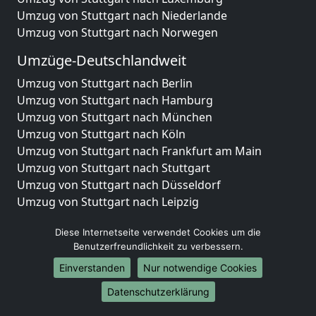
Umzug von Stuttgart nach Niederlande
Umzug von Stuttgart nach Norwegen
Umzüge-Deutschlandweit
Umzug von Stuttgart nach Berlin
Umzug von Stuttgart nach Hamburg
Umzug von Stuttgart nach München
Umzug von Stuttgart nach Köln
Umzug von Stuttgart nach Frankfurt am Main
Umzug von Stuttgart nach Stuttgart
Umzug von Stuttgart nach Düsseldorf
Umzug von Stuttgart nach Leipzig
Umzug von Stuttgart nach Dortmund
Diese Internetseite verwendet Cookies um die
Umzug von Stuttgart nach Essen
Benutzerfreundlichkeit zu verbessern.
Umzug von Stuttgart nach Bremen
Umzug von Stuttgart nach Dresden
Einverstanden
Nur notwendige Cookies
Umzug von Stuttgart nach Hannover
Datenschutzerklärung
Umzug von Stuttgart nach Nürnberg