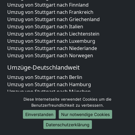
Umzug von Stuttgart nach Finnland
Umzug von Stuttgart nach Frankreich
Umzug von Stuttgart nach Griechenland
Umzug von Stuttgart nach Italien
Umzug von Stuttgart nach Liechtenstein
Umzug von Stuttgart nach Luxemburg
Umzug von Stuttgart nach Niederlande
Umzug von Stuttgart nach Norwegen
Umzüge-Deutschlandweit
Umzug von Stuttgart nach Berlin
Umzug von Stuttgart nach Hamburg
Umzug von Stuttgart nach München
Umzug von Stuttgart nach Köln
Diese Internetseite verwendet Cookies um die
Umzug von Stuttgart nach Frankfurt am Main
Benutzerfreundlichkeit zu verbessern.
Umzug von Stuttgart nach Stuttgart
Einverstanden
Nur notwendige Cookies
Umzug von Stuttgart nach Düsseldorf
Datenschutzerklärung
Umzug von Stuttgart nach Leipzig
Umzug von Stuttgart nach Dortmund