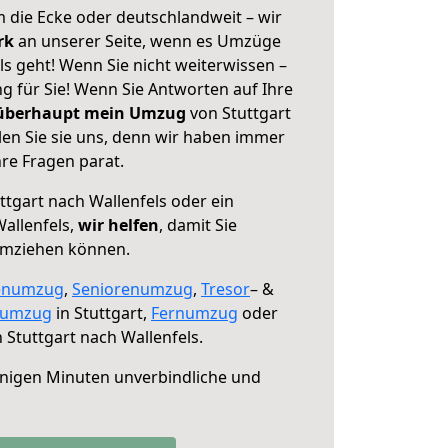
 die Ecke oder deutschlandweit – wir
erk
an unserer Seite, wenn es Umzüge
ls geht! Wenn Sie nicht weiterwissen –
ng für Sie! Wenn Sie Antworten auf Ihre
 überhaupt mein Umzug
von Stuttgart
len Sie sie uns, denn wir haben immer
re Fragen parat.
ttgart nach Wallenfels oder ein
allenfels,
wir helfen
, damit Sie
umziehen können.
enumzug
,
Seniorenumzug
,
Tresor
– &
numzug
in Stuttgart,
Fernumzug
oder
 Stuttgart nach Wallenfels.
nigen Minuten unverbindliche und