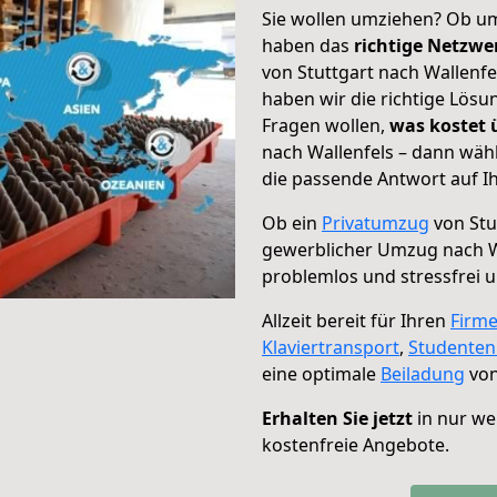
Sie wollen umziehen? Ob um
haben das
richtige Netzw
von Stuttgart nach Wallenfe
haben wir die richtige Lösu
Fragen wollen,
was kostet
nach Wallenfels – dann wäh
die passende Antwort auf Ih
Ob ein
Privatumzug
von Stu
gewerblicher Umzug nach W
problemlos und stressfrei 
Allzeit bereit für Ihren
Firm
Klaviertransport
,
Studente
eine optimale
Beiladung
von
Erhalten Sie jetzt
in nur we
kostenfreie Angebote.