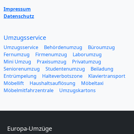
Impressum
Datenschutz
Umzugsservice
Umzugsservice
Behördenumzug
Büroumzug
Fernumzug
Firmenumzug
Laborumzug
Mini Umzug
Praxisumzug
Privatumzug
Seniorenumzug
Studentenumzug
Beiladung
Entrümpelung
Halteverbotszone
Klaviertransport
Möbellift
Haushaltsauflösung
Möbeltaxi
Möbelmitfahrzentrale
Umzugskartons
Europa-Umzüge