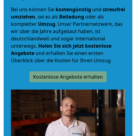
Bei uns können Sie
kostengünstig
und
stressfrei
umziehen
, sei es als
Beiladung
oder als
kompletter
Umzug
. Unser Partnernetzwerk, das
wir über die Jahre aufgebaut haben, ist
deutschlandweit und sogar international
unterwegs.
Holen Sie sich jetzt kostenlose
Angebote
und erhalten Sie einen ersten
Überblick über die Kosten für Ihren Umzug.
Kostenlose Angebote erhalten