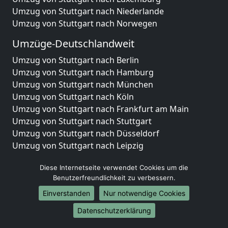
Umzug von Stuttgart nach Niederlande
Umzug von Stuttgart nach Norwegen
Umzüge-Deutschlandweit
Umzug von Stuttgart nach Berlin
Umzug von Stuttgart nach Hamburg
Umzug von Stuttgart nach München
Umzug von Stuttgart nach Köln
Umzug von Stuttgart nach Frankfurt am Main
Umzug von Stuttgart nach Stuttgart
Umzug von Stuttgart nach Düsseldorf
Umzug von Stuttgart nach Leipzig
Umzug von Stuttgart nach Dortmund
Diese Internetseite verwendet Cookies um die
Umzug von Stuttgart nach Essen
Benutzerfreundlichkeit zu verbessern.
Umzug von Stuttgart nach Bremen
Umzug von Stuttgart nach Dresden
Einverstanden
Nur notwendige Cookies
Umzug von Stuttgart nach Hannover
Datenschutzerklärung
Umzug von Stuttgart nach Nürnberg