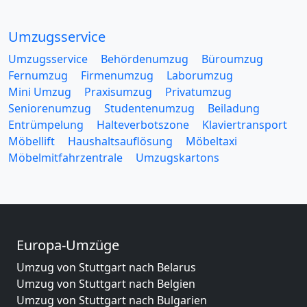
Umzugsservice
Umzugsservice
Behördenumzug
Büroumzug
Fernumzug
Firmenumzug
Laborumzug
Mini Umzug
Praxisumzug
Privatumzug
Seniorenumzug
Studentenumzug
Beiladung
Entrümpelung
Halteverbotszone
Klaviertransport
Möbellift
Haushaltsauflösung
Möbeltaxi
Möbelmitfahrzentrale
Umzugskartons
Europa-Umzüge
Umzug von Stuttgart nach Belarus
Umzug von Stuttgart nach Belgien
Umzug von Stuttgart nach Bulgarien