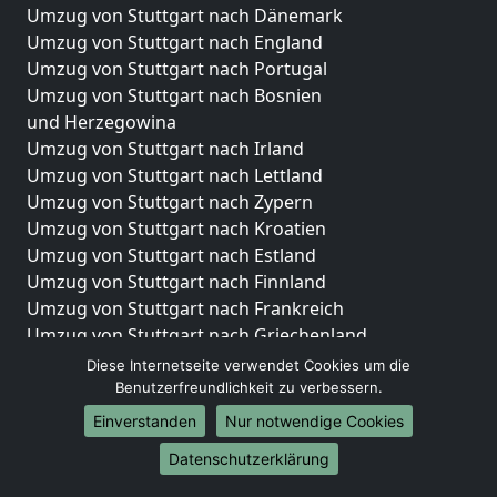
Umzug von Stuttgart nach Dänemark
Umzug von Stuttgart nach England
Umzug von Stuttgart nach Portugal
Umzug von Stuttgart nach Bosnien
und Herzegowina
Umzug von Stuttgart nach Irland
Umzug von Stuttgart nach Lettland
Umzug von Stuttgart nach Zypern
Umzug von Stuttgart nach Kroatien
Umzug von Stuttgart nach Estland
Umzug von Stuttgart nach Finnland
Umzug von Stuttgart nach Frankreich
Umzug von Stuttgart nach Griechenland
Umzug von Stuttgart nach Italien
Diese Internetseite verwendet Cookies um die
Umzug von Stuttgart nach Liechtenstein
Benutzerfreundlichkeit zu verbessern.
Umzug von Stuttgart nach Luxemburg
Einverstanden
Nur notwendige Cookies
Umzug von Stuttgart nach Niederlande
Datenschutzerklärung
Umzug von Stuttgart nach Norwegen