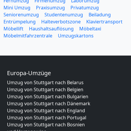
Fernumzug
Firmenumzug
Laborumzug
Mini Umzug
Praxisumzug
Privatumzug
Seniorenumzug
Studentenumzug
Beiladung
Entrümpelung
Halteverbotszone
Klaviertransport
Möbellift
Haushaltsauflösung
Möbeltaxi
Möbelmitfahrzentrale
Umzugskartons
Europa-Umzüge
Umzug von Stuttgart nach Belarus
Umzug von Stuttgart nach Belgien
Umzug von Stuttgart nach Bulgarien
Umzug von Stuttgart nach Dänemark
Umzug von Stuttgart nach England
Umzug von Stuttgart nach Portugal
Umzug von Stuttgart nach Bosnien