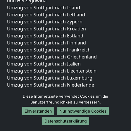
und Herzegowina
Umzug von Stuttgart nach Irland
Umzug von Stuttgart nach Lettland
Umzug von Stuttgart nach Zypern
Umzug von Stuttgart nach Kroatien
Umzug von Stuttgart nach Estland
Umzug von Stuttgart nach Finnland
Umzug von Stuttgart nach Frankreich
Umzug von Stuttgart nach Griechenland
Umzug von Stuttgart nach Italien
Umzug von Stuttgart nach Liechtenstein
Umzug von Stuttgart nach Luxemburg
Umzug von Stuttgart nach Niederlande
Umzug von Stuttgart nach Norwegen
Diese Internetseite verwendet Cookies um die
Umzüge-Deutschlandweit
Benutzerfreundlichkeit zu verbessern.
Einverstanden
Nur notwendige Cookies
Umzug von Stuttgart nach Berlin
Umzug von Stuttgart nach Hamburg
Datenschutzerklärung
Umzug von Stuttgart nach München