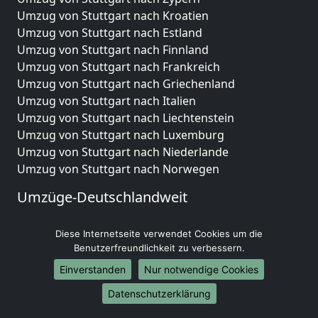
Umzug von Stuttgart nach Kroatien
Umzug von Stuttgart nach Estland
Umzug von Stuttgart nach Finnland
Umzug von Stuttgart nach Frankreich
Umzug von Stuttgart nach Griechenland
Umzug von Stuttgart nach Italien
Umzug von Stuttgart nach Liechtenstein
Umzug von Stuttgart nach Luxemburg
Umzug von Stuttgart nach Niederlande
Umzug von Stuttgart nach Norwegen
Umzüge-Deutschlandweit
Umzug von Stuttgart nach Berlin
Diese Internetseite verwendet Cookies um die
Umzug von Stuttgart nach Hamburg
Benutzerfreundlichkeit zu verbessern.
Umzug von Stuttgart nach München
Umzug von Stuttgart nach Köln
Einverstanden
Nur notwendige Cookies
Umzug von Stuttgart nach Frankfurt am Main
Datenschutzerklärung
Umzug von Stuttgart nach Stuttgart