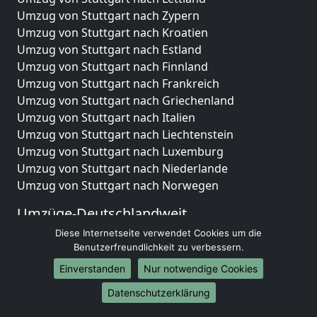
Umzug von Stuttgart nach Zypern
Umzug von Stuttgart nach Kroatien
Umzug von Stuttgart nach Estland
Umzug von Stuttgart nach Finnland
Umzug von Stuttgart nach Frankreich
Umzug von Stuttgart nach Griechenland
Umzug von Stuttgart nach Italien
Umzug von Stuttgart nach Liechtenstein
Umzug von Stuttgart nach Luxemburg
Umzug von Stuttgart nach Niederlande
Umzug von Stuttgart nach Norwegen
Umzüge-Deutschlandweit
Diese Internetseite verwendet Cookies um die
Umzug von Stuttgart nach Berlin
Benutzerfreundlichkeit zu verbessern.
Umzug von Stuttgart nach Hamburg
Umzug von Stuttgart nach München
Einverstanden
Nur notwendige Cookies
Umzug von Stuttgart nach Köln
Datenschutzerklärung
Umzug von Stuttgart nach Frankfurt am Main