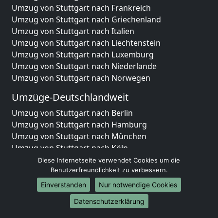
Umzug von Stuttgart nach Frankreich
Umzug von Stuttgart nach Griechenland
Umzug von Stuttgart nach Italien
Umzug von Stuttgart nach Liechtenstein
Umzug von Stuttgart nach Luxemburg
Umzug von Stuttgart nach Niederlande
Umzug von Stuttgart nach Norwegen
Umzüge-Deutschlandweit
Umzug von Stuttgart nach Berlin
Umzug von Stuttgart nach Hamburg
Umzug von Stuttgart nach München
Umzug von Stuttgart nach Köln
Umzug von Stuttgart nach Frankfurt am Main
Diese Internetseite verwendet Cookies um die
Umzug von Stuttgart nach Stuttgart
Benutzerfreundlichkeit zu verbessern.
Umzug von Stuttgart nach Düsseldorf
Einverstanden
Nur notwendige Cookies
Umzug von Stuttgart nach Leipzig
Datenschutzerklärung
Umzug von Stuttgart nach Dortmund
Umzug von Stuttgart nach Essen