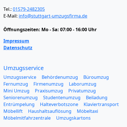
Tel.:
01579-2482305
E-Mail:
info@stuttgart-umzugsfirma.de
Öffnungszeiten:
Mo - Sa: 07:00 - 16:00 Uhr
Impressum
Datenschutz
Umzugsservice
Umzugsservice
Behördenumzug
Büroumzug
Fernumzug
Firmenumzug
Laborumzug
Mini Umzug
Praxisumzug
Privatumzug
Seniorenumzug
Studentenumzug
Beiladung
Entrümpelung
Halteverbotszone
Klaviertransport
Möbellift
Haushaltsauflösung
Möbeltaxi
Möbelmitfahrzentrale
Umzugskartons