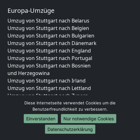
Europa-Umzüge
Umzug von Stuttgart nach Belarus
Umzug von Stuttgart nach Belgien
Umzug von Stuttgart nach Bulgarien
Umzug von Stuttgart nach Dänemark
Umzug von Stuttgart nach England
Umzug von Stuttgart nach Portugal
Umzug von Stuttgart nach Bosnien
und Herzegowina
Umzug von Stuttgart nach Irland
Umzug von Stuttgart nach Lettland
Umzug von Stuttgart nach Zypern
Umzug von Stuttgart nach Kroatien
Diese Internetseite verwendet Cookies um die
Benutzerfreundlichkeit zu verbessern.
Umzug von Stuttgart nach Estland
Umzug von Stuttgart nach Finnland
Einverstanden
Nur notwendige Cookies
Umzug von Stuttgart nach Frankreich
Datenschutzerklärung
Umzug von Stuttgart nach Griechenland