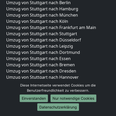
Umzug von Stuttgart nach Berlin
Umzug von Stuttgart nach Hamburg
Umzug von Stuttgart nach München
Umzug von Stuttgart nach Köln
Umzug von Stuttgart nach Frankfurt am Main
Umzug von Stuttgart nach Stuttgart
Umzug von Stuttgart nach Düsseldorf
Umzug von Stuttgart nach Leipzig
Umzug von Stuttgart nach Dortmund
Umzug von Stuttgart nach Essen
Umzug von Stuttgart nach Bremen
Umzug von Stuttgart nach Dresden
Umzug von Stuttgart nach Hannover
Umzug von Stuttgart nach Nürnberg
Diese Internetseite verwendet Cookies um die
Umzug von Stuttgart nach Duisburg
Benutzerfreundlichkeit zu verbessern.
Umzug von Stuttgart nach Bochum
Einverstanden
Nur notwendige Cookies
Umzug von Stuttgart nach Wuppertal
Datenschutzerklärung
Umzug von Stuttgart nach Bielefeld
Umzug von Stuttgart nach Bonn