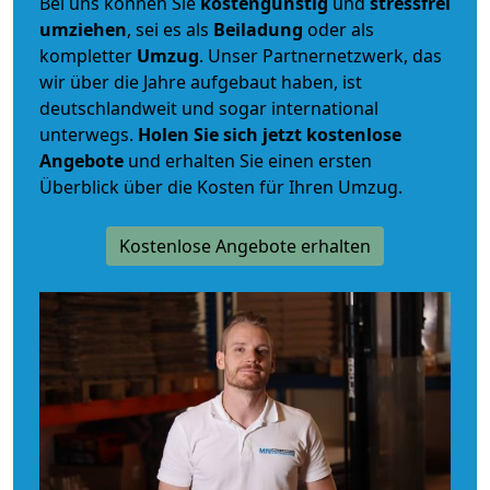
Bei uns können Sie
kostengünstig
und
stressfrei
umziehen
, sei es als
Beiladung
oder als
kompletter
Umzug
. Unser Partnernetzwerk, das
wir über die Jahre aufgebaut haben, ist
deutschlandweit und sogar international
unterwegs.
Holen Sie sich jetzt kostenlose
Angebote
und erhalten Sie einen ersten
Überblick über die Kosten für Ihren Umzug.
Kostenlose Angebote erhalten