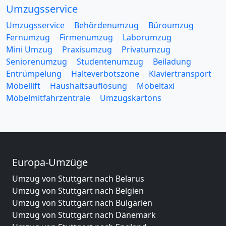
Umzugsservice
Umzugsservice
Behördenumzug
Büroumzug
Fernumzug
Firmenumzug
Laborumzug
Mini Umzug
Praxisumzug
Privatumzug
Seniorenumzug
Studentenumzug
Beiladung
Entrümpelung
Halteverbotszone
Klaviertransport
Möbellift
Haushaltsauflösung
Möbeltaxi
Möbelmitfahrzentrale
Umzugskartons
Europa-Umzüge
Umzug von Stuttgart nach Belarus
Umzug von Stuttgart nach Belgien
Umzug von Stuttgart nach Bulgarien
Umzug von Stuttgart nach Dänemark