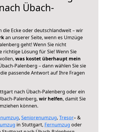
 nach Übach-
 die Ecke oder deutschlandweit – wir
erk
an unserer Seite, wenn es Umzüge
alenberg geht! Wenn Sie nicht
e richtige Lösung für Sie! Wenn Sie
wollen,
was kostet überhaupt mein
Übach-Palenberg – dann wählen Sie sie
die passende Antwort auf Ihre Fragen
ttgart nach Übach-Palenberg oder ein
Übach-Palenberg,
wir helfen
, damit Sie
umziehen können.
enumzug
,
Seniorenumzug
,
Tresor
– &
numzug
in Stuttgart,
Fernumzug
oder
 Stuttgart nach Übach-Palenberg.