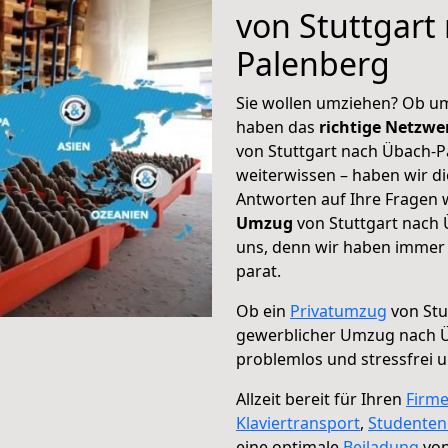
von Stuttgart
Palenberg
Sie wollen umziehen? Ob um
haben das
richtige Netzw
von Stuttgart nach Übach-P
weiterwissen – haben wir di
Antworten auf Ihre Fragen 
Umzug
von Stuttgart nach 
uns, denn wir haben immer 
parat.
Ob ein
Privatumzug
von Stu
gewerblicher Umzug nach 
problemlos und stressfrei 
Allzeit bereit für Ihren
Firm
Klaviertransport
,
Studente
eine optimale
Beiladung
von