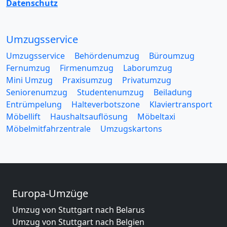
Datenschutz
Umzugsservice
Umzugsservice
Behördenumzug
Büroumzug
Fernumzug
Firmenumzug
Laborumzug
Mini Umzug
Praxisumzug
Privatumzug
Seniorenumzug
Studentenumzug
Beiladung
Entrümpelung
Halteverbotszone
Klaviertransport
Möbellift
Haushaltsauflösung
Möbeltaxi
Möbelmitfahrzentrale
Umzugskartons
Europa-Umzüge
Umzug von Stuttgart nach Belarus
Umzug von Stuttgart nach Belgien