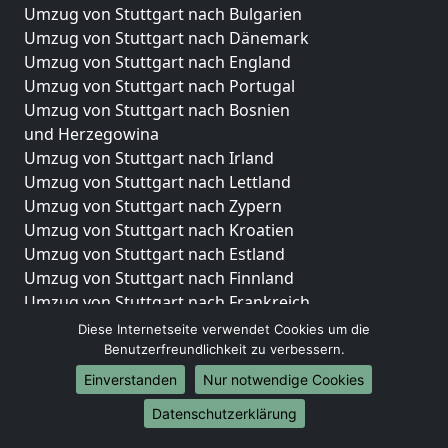
Umzug von Stuttgart nach Bulgarien
Umzug von Stuttgart nach Dänemark
Umzug von Stuttgart nach England
Umzug von Stuttgart nach Portugal
Umzug von Stuttgart nach Bosnien
und Herzegowina
Umzug von Stuttgart nach Irland
Umzug von Stuttgart nach Lettland
Umzug von Stuttgart nach Zypern
Umzug von Stuttgart nach Kroatien
Umzug von Stuttgart nach Estland
Umzug von Stuttgart nach Finnland
Umzug von Stuttgart nach Frankreich
Umzug von Stuttgart nach Griechenland
Diese Internetseite verwendet Cookies um die
Umzug von Stuttgart nach Italien
Benutzerfreundlichkeit zu verbessern.
Umzug von Stuttgart nach Liechtenstein
Einverstanden
Nur notwendige Cookies
Umzug von Stuttgart nach Luxemburg
Datenschutzerklärung
Umzug von Stuttgart nach Niederlande
Umzug von Stuttgart nach Norwegen