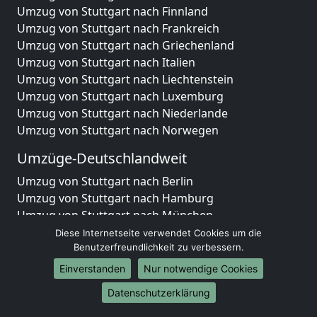
Umzug von Stuttgart nach Finnland
Umzug von Stuttgart nach Frankreich
Umzug von Stuttgart nach Griechenland
Umzug von Stuttgart nach Italien
Umzug von Stuttgart nach Liechtenstein
Umzug von Stuttgart nach Luxemburg
Umzug von Stuttgart nach Niederlande
Umzug von Stuttgart nach Norwegen
Umzüge-Deutschlandweit
Umzug von Stuttgart nach Berlin
Umzug von Stuttgart nach Hamburg
Umzug von Stuttgart nach München
Umzug von Stuttgart nach Köln
Diese Internetseite verwendet Cookies um die
Umzug von Stuttgart nach Frankfurt am Main
Benutzerfreundlichkeit zu verbessern.
Umzug von Stuttgart nach Stuttgart
Einverstanden
Nur notwendige Cookies
Umzug von Stuttgart nach Düsseldorf
Datenschutzerklärung
Umzug von Stuttgart nach Leipzig
Umzug von Stuttgart nach Dortmund