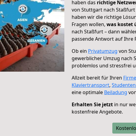
haben das
richtige Netzw
von Stuttgart nach Staßfurt
haben wir die richtige Lösu
Fragen wollen,
was kostet
nach Staßfurt – dann wählen
passende Antwort auf Ihre 
Ob ein
Privatumzug
von Stu
gewerblicher Umzug nach S
problemlos und stressfrei 
Allzeit bereit für Ihren
Firm
Klaviertransport
,
Studente
eine optimale
Beiladung
von
Erhalten Sie jetzt
in nur we
kostenfreie Angebote.
Kostenlo