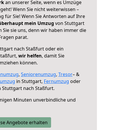
erk
an unserer Seite, wenn es Umzüge
 geht! Wenn Sie nicht weiterwissen –
ng für Sie! Wenn Sie Antworten auf Ihre
 überhaupt mein Umzug
von Stuttgart
 Sie sie uns, denn wir haben immer die
Fragen parat.
ttgart nach Staßfurt oder ein
taßfurt,
wir helfen
, damit Sie
umziehen können.
enumzug
,
Seniorenumzug
,
Tresor
– &
numzug
in Stuttgart,
Fernumzug
oder
 Stuttgart nach Staßfurt.
nigen Minuten unverbindliche und
se Angebote erhalten