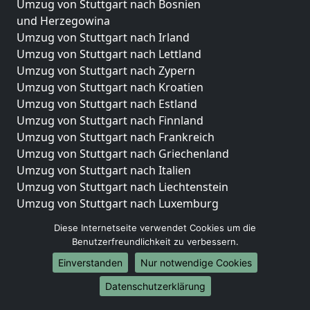
Umzug von Stuttgart nach Bosnien
und Herzegowina
Umzug von Stuttgart nach Irland
Umzug von Stuttgart nach Lettland
Umzug von Stuttgart nach Zypern
Umzug von Stuttgart nach Kroatien
Umzug von Stuttgart nach Estland
Umzug von Stuttgart nach Finnland
Umzug von Stuttgart nach Frankreich
Umzug von Stuttgart nach Griechenland
Umzug von Stuttgart nach Italien
Umzug von Stuttgart nach Liechtenstein
Umzug von Stuttgart nach Luxemburg
Umzug von Stuttgart nach Niederlande
Diese Internetseite verwendet Cookies um die
Umzug von Stuttgart nach Norwegen
Benutzerfreundlichkeit zu verbessern.
Umzüge-Deutschlandweit
Einverstanden
Nur notwendige Cookies
Umzug von Stuttgart nach Berlin
Datenschutzerklärung
Umzug von Stuttgart nach Hamburg