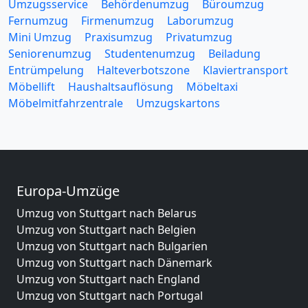
Umzugsservice
Behördenumzug
Büroumzug
Fernumzug
Firmenumzug
Laborumzug
Mini Umzug
Praxisumzug
Privatumzug
Seniorenumzug
Studentenumzug
Beiladung
Entrümpelung
Halteverbotszone
Klaviertransport
Möbellift
Haushaltsauflösung
Möbeltaxi
Möbelmitfahrzentrale
Umzugskartons
Europa-Umzüge
Umzug von Stuttgart nach Belarus
Umzug von Stuttgart nach Belgien
Umzug von Stuttgart nach Bulgarien
Umzug von Stuttgart nach Dänemark
Umzug von Stuttgart nach England
Umzug von Stuttgart nach Portugal