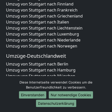
Umzug von Stuttgart nach Finnland
Umzug von Stuttgart nach Frankreich
Umzug von Stuttgart nach Griechenland
Umzug von Stuttgart nach Italien
Umzug von Stuttgart nach Liechtenstein
Umzug von Stuttgart nach Luxemburg
Umzug von Stuttgart nach Niederlande
Umzug von Stuttgart nach Norwegen
Umzüge-Deutschlandweit
Umzug von Stuttgart nach Berlin
Umzug von Stuttgart nach Hamburg
Umzug von Stuttgart nach München
Umzug von Stuttgart nach Köln
Diese Internetseite verwendet Cookies um die
Umzug von Stuttgart nach Frankfurt am Main
Benutzerfreundlichkeit zu verbessern.
Umzug von Stuttgart nach Stuttgart
Einverstanden
Nur notwendige Cookies
Umzug von Stuttgart nach Düsseldorf
Datenschutzerklärung
Umzug von Stuttgart nach Leipzig
Umzug von Stuttgart nach Dortmund