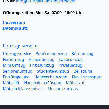
E-Mail:
info@stuttgart-umzugsfirma.de
Öffnungszeiten:
Mo - Sa: 07:00 - 16:00 Uhr
Impressum
Datenschutz
Umzugsservice
Umzugsservice
Behördenumzug
Büroumzug
Fernumzug
Firmenumzug
Laborumzug
Mini Umzug
Praxisumzug
Privatumzug
Seniorenumzug
Studentenumzug
Beiladung
Entrümpelung
Halteverbotszone
Klaviertransport
Möbellift
Haushaltsauflösung
Möbeltaxi
Möbelmitfahrzentrale
Umzugskartons