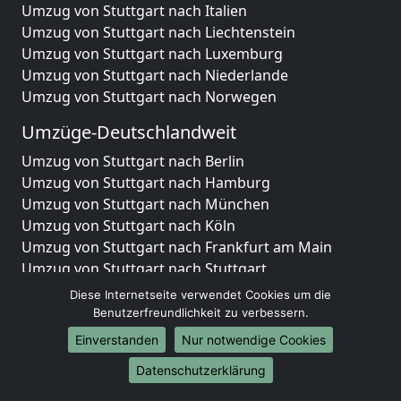
Umzug von Stuttgart nach Italien
Umzug von Stuttgart nach Liechtenstein
Umzug von Stuttgart nach Luxemburg
Umzug von Stuttgart nach Niederlande
Umzug von Stuttgart nach Norwegen
Umzüge-Deutschlandweit
Umzug von Stuttgart nach Berlin
Umzug von Stuttgart nach Hamburg
Umzug von Stuttgart nach München
Umzug von Stuttgart nach Köln
Umzug von Stuttgart nach Frankfurt am Main
Umzug von Stuttgart nach Stuttgart
Umzug von Stuttgart nach Düsseldorf
Diese Internetseite verwendet Cookies um die
Umzug von Stuttgart nach Leipzig
Benutzerfreundlichkeit zu verbessern.
Umzug von Stuttgart nach Dortmund
Einverstanden
Nur notwendige Cookies
Umzug von Stuttgart nach Essen
Datenschutzerklärung
Umzug von Stuttgart nach Bremen
Umzug von Stuttgart nach Dresden