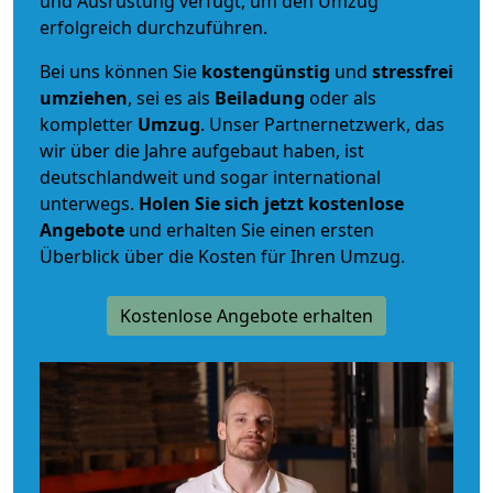
und Ausrüstung verfügt, um den Umzug
erfolgreich durchzuführen.
Bei uns können Sie
kostengünstig
und
stressfrei
umziehen
, sei es als
Beiladung
oder als
kompletter
Umzug
. Unser Partnernetzwerk, das
wir über die Jahre aufgebaut haben, ist
deutschlandweit und sogar international
unterwegs.
Holen Sie sich jetzt kostenlose
Angebote
und erhalten Sie einen ersten
Überblick über die Kosten für Ihren Umzug.
Kostenlose Angebote erhalten