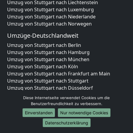
Umzug von Stuttgart nach Liechtenstein
Umzug von Stuttgart nach Luxemburg
Umzug von Stuttgart nach Niederlande
Umzug von Stuttgart nach Norwegen
Umzüge-Deutschlandweit
Umzug von Stuttgart nach Berlin
Umzug von Stuttgart nach Hamburg
Umzug von Stuttgart nach München
Umzug von Stuttgart nach Köln
Umzug von Stuttgart nach Frankfurt am Main
Umzug von Stuttgart nach Stuttgart
Umzug von Stuttgart nach Düsseldorf
Umzug von Stuttgart nach Leipzig
Diese Internetseite verwendet Cookies um die
Umzug von Stuttgart nach Dortmund
Benutzerfreundlichkeit zu verbessern.
Umzug von Stuttgart nach Essen
Einverstanden
Nur notwendige Cookies
Umzug von Stuttgart nach Bremen
Umzug von Stuttgart nach Dresden
Datenschutzerklärung
Umzug von Stuttgart nach Hannover