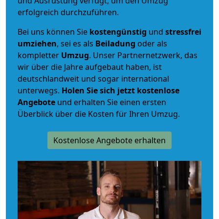
und Ausrüstung verfügt, um den Umzug
erfolgreich durchzuführen.
Bei uns können Sie
kostengünstig
und
stressfrei
umziehen
, sei es als
Beiladung
oder als
kompletter
Umzug
. Unser Partnernetzwerk, das
wir über die Jahre aufgebaut haben, ist
deutschlandweit und sogar international
unterwegs.
Holen Sie sich jetzt kostenlose
Angebote
und erhalten Sie einen ersten
Überblick über die Kosten für Ihren Umzug.
Kostenlose Angebote erhalten