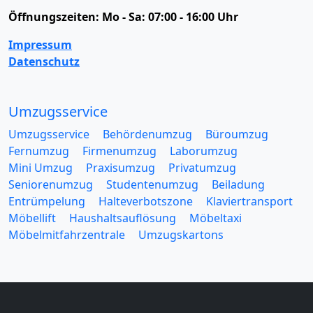
Öffnungszeiten:
Mo - Sa: 07:00 - 16:00 Uhr
Impressum
Datenschutz
Umzugsservice
Umzugsservice
Behördenumzug
Büroumzug
Fernumzug
Firmenumzug
Laborumzug
Mini Umzug
Praxisumzug
Privatumzug
Seniorenumzug
Studentenumzug
Beiladung
Entrümpelung
Halteverbotszone
Klaviertransport
Möbellift
Haushaltsauflösung
Möbeltaxi
Möbelmitfahrzentrale
Umzugskartons