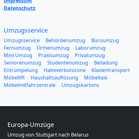
Impressum
Datenschutz
Umzugsservice
Umzugsservice
Behördenumzug
Büroumzug
Fernumzug
Firmenumzug
Laborumzug
Mini Umzug
Praxisumzug
Privatumzug
Seniorenumzug
Studentenumzug
Beiladung
Entrümpelung
Halteverbotszone
Klaviertransport
Möbellift
Haushaltsauflösung
Möbeltaxi
Möbelmitfahrzentrale
Umzugskartons
Europa-Umzüge
Umzug von Stuttgart nach Belarus