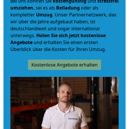
Bei uns können Sie
kostengünstig
und
stressfrei
umziehen
, sei es als
Beiladung
oder als
kompletter
Umzug
. Unser Partnernetzwerk, das
wir über die Jahre aufgebaut haben, ist
deutschlandweit und sogar international
unterwegs.
Holen Sie sich jetzt kostenlose
Angebote
und erhalten Sie einen ersten
Überblick über die Kosten für Ihren Umzug.
Kostenlose Angebote erhalten