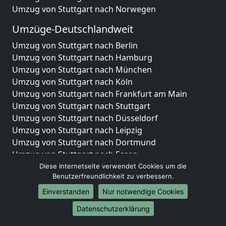
Umzug von Stuttgart nach Norwegen
Umzüge-Deutschlandweit
Umzug von Stuttgart nach Berlin
Umzug von Stuttgart nach Hamburg
Umzug von Stuttgart nach München
Umzug von Stuttgart nach Köln
Umzug von Stuttgart nach Frankfurt am Main
Umzug von Stuttgart nach Stuttgart
Umzug von Stuttgart nach Düsseldorf
Umzug von Stuttgart nach Leipzig
Umzug von Stuttgart nach Dortmund
Umzug von Stuttgart nach Essen
Umzug von Stuttgart nach Bremen
Diese Internetseite verwendet Cookies um die
Benutzerfreundlichkeit zu verbessern.
Umzug von Stuttgart nach Dresden
Umzug von Stuttgart nach Hannover
Einverstanden
Nur notwendige Cookies
Umzug von Stuttgart nach Nürnberg
Datenschutzerklärung
Umzug von Stuttgart nach Duisburg