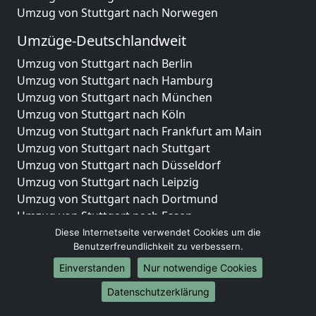
Umzug von Stuttgart nach Norwegen
Umzüge-Deutschlandweit
Umzug von Stuttgart nach Berlin
Umzug von Stuttgart nach Hamburg
Umzug von Stuttgart nach München
Umzug von Stuttgart nach Köln
Umzug von Stuttgart nach Frankfurt am Main
Umzug von Stuttgart nach Stuttgart
Umzug von Stuttgart nach Düsseldorf
Umzug von Stuttgart nach Leipzig
Umzug von Stuttgart nach Dortmund
Umzug von Stuttgart nach Essen
Umzug von Stuttgart nach Bremen
Diese Internetseite verwendet Cookies um die
Benutzerfreundlichkeit zu verbessern.
Umzug von Stuttgart nach Dresden
Umzug von Stuttgart nach Hannover
Einverstanden
Nur notwendige Cookies
Umzug von Stuttgart nach Nürnberg
Datenschutzerklärung
Umzug von Stuttgart nach Duisburg