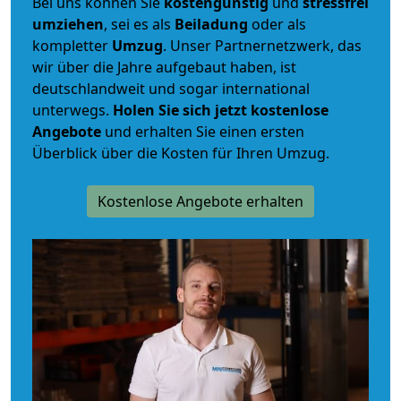
Bei uns können Sie
kostengünstig
und
stressfrei
umziehen
, sei es als
Beiladung
oder als
kompletter
Umzug
. Unser Partnernetzwerk, das
wir über die Jahre aufgebaut haben, ist
deutschlandweit und sogar international
unterwegs.
Holen Sie sich jetzt kostenlose
Angebote
und erhalten Sie einen ersten
Überblick über die Kosten für Ihren Umzug.
Kostenlose Angebote erhalten