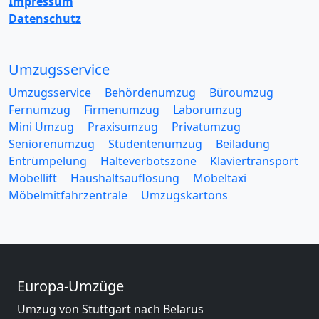
Impressum
Datenschutz
Umzugsservice
Umzugsservice
Behördenumzug
Büroumzug
Fernumzug
Firmenumzug
Laborumzug
Mini Umzug
Praxisumzug
Privatumzug
Seniorenumzug
Studentenumzug
Beiladung
Entrümpelung
Halteverbotszone
Klaviertransport
Möbellift
Haushaltsauflösung
Möbeltaxi
Möbelmitfahrzentrale
Umzugskartons
Europa-Umzüge
Umzug von Stuttgart nach Belarus