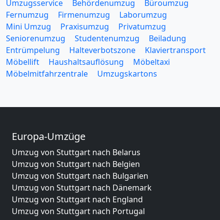
Umzugsservice
Behördenumzug
Büroumzug
Fernumzug
Firmenumzug
Laborumzug
Mini Umzug
Praxisumzug
Privatumzug
Seniorenumzug
Studentenumzug
Beiladung
Entrümpelung
Halteverbotszone
Klaviertransport
Möbellift
Haushaltsauflösung
Möbeltaxi
Möbelmitfahrzentrale
Umzugskartons
Europa-Umzüge
Umzug von Stuttgart nach Belarus
Umzug von Stuttgart nach Belgien
Umzug von Stuttgart nach Bulgarien
Umzug von Stuttgart nach Dänemark
Umzug von Stuttgart nach England
Umzug von Stuttgart nach Portugal