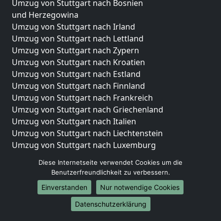
Umzug von Stuttgart nach Bosnien
und Herzegowina
Umzug von Stuttgart nach Irland
Umzug von Stuttgart nach Lettland
Umzug von Stuttgart nach Zypern
Umzug von Stuttgart nach Kroatien
Umzug von Stuttgart nach Estland
Umzug von Stuttgart nach Finnland
Umzug von Stuttgart nach Frankreich
Umzug von Stuttgart nach Griechenland
Umzug von Stuttgart nach Italien
Umzug von Stuttgart nach Liechtenstein
Umzug von Stuttgart nach Luxemburg
Umzug von Stuttgart nach Niederlande
Diese Internetseite verwendet Cookies um die
Umzug von Stuttgart nach Norwegen
Benutzerfreundlichkeit zu verbessern.
Umzüge-Deutschlandweit
Einverstanden
Nur notwendige Cookies
Umzug von Stuttgart nach Berlin
Datenschutzerklärung
Umzug von Stuttgart nach Hamburg