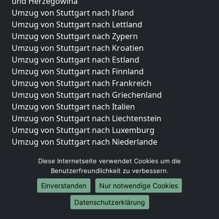
und Herzegowina
Umzug von Stuttgart nach Irland
Umzug von Stuttgart nach Lettland
Umzug von Stuttgart nach Zypern
Umzug von Stuttgart nach Kroatien
Umzug von Stuttgart nach Estland
Umzug von Stuttgart nach Finnland
Umzug von Stuttgart nach Frankreich
Umzug von Stuttgart nach Griechenland
Umzug von Stuttgart nach Italien
Umzug von Stuttgart nach Liechtenstein
Umzug von Stuttgart nach Luxemburg
Umzug von Stuttgart nach Niederlande
Umzug von Stuttgart nach Norwegen
Diese Internetseite verwendet Cookies um die
Umzüge-Deutschlandweit
Benutzerfreundlichkeit zu verbessern.
Einverstanden
Nur notwendige Cookies
Umzug von Stuttgart nach Berlin
Umzug von Stuttgart nach Hamburg
Datenschutzerklärung
Umzug von Stuttgart nach München