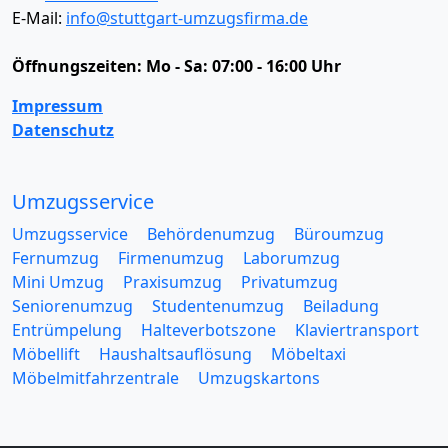
E-Mail:
info@stuttgart-umzugsfirma.de
Öffnungszeiten:
Mo - Sa: 07:00 - 16:00 Uhr
Impressum
Datenschutz
Umzugsservice
Umzugsservice
Behördenumzug
Büroumzug
Fernumzug
Firmenumzug
Laborumzug
Mini Umzug
Praxisumzug
Privatumzug
Seniorenumzug
Studentenumzug
Beiladung
Entrümpelung
Halteverbotszone
Klaviertransport
Möbellift
Haushaltsauflösung
Möbeltaxi
Möbelmitfahrzentrale
Umzugskartons