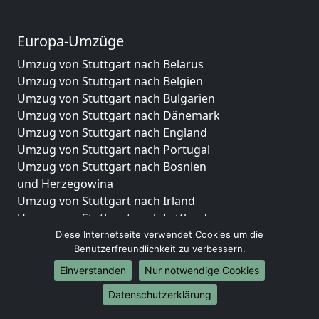
Europa-Umzüge
Umzug von Stuttgart nach Belarus
Umzug von Stuttgart nach Belgien
Umzug von Stuttgart nach Bulgarien
Umzug von Stuttgart nach Dänemark
Umzug von Stuttgart nach England
Umzug von Stuttgart nach Portugal
Umzug von Stuttgart nach Bosnien
und Herzegowina
Umzug von Stuttgart nach Irland
Umzug von Stuttgart nach Lettland
Umzug von Stuttgart nach Zypern
Diese Internetseite verwendet Cookies um die
Benutzerfreundlichkeit zu verbessern.
Umzug von Stuttgart nach Kroatien
Umzug von Stuttgart nach Estland
Einverstanden
Nur notwendige Cookies
Umzug von Stuttgart nach Finnland
Datenschutzerklärung
Umzug von Stuttgart nach Frankreich