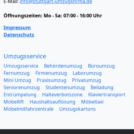
E-Mail:
info@stuttgart-umzugsfirma.de
Öffnungszeiten:
Mo - Sa: 07:00 - 16:00 Uhr
Impressum
Datenschutz
Umzugsservice
Umzugsservice
Behördenumzug
Büroumzug
Fernumzug
Firmenumzug
Laborumzug
Mini Umzug
Praxisumzug
Privatumzug
Seniorenumzug
Studentenumzug
Beiladung
Entrümpelung
Halteverbotszone
Klaviertransport
Möbellift
Haushaltsauflösung
Möbeltaxi
Möbelmitfahrzentrale
Umzugskartons