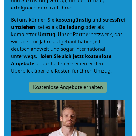
und Ausrüstung verfügt, um den Umzug
erfolgreich durchzuführen.
Bei uns können Sie
kostengünstig
und
stressfrei
umziehen
, sei es als
Beiladung
oder als
kompletter
Umzug
. Unser Partnernetzwerk, das
wir über die Jahre aufgebaut haben, ist
deutschlandweit und sogar international
unterwegs.
Holen Sie sich jetzt kostenlose
Angebote
und erhalten Sie einen ersten
Überblick über die Kosten für Ihren Umzug.
Kostenlose Angebote erhalten