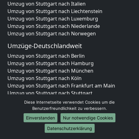
Umzug von Stuttgart nach Italien
Umzug von Stuttgart nach Liechtenstein
Umzug von Stuttgart nach Luxemburg
Umzug von Stuttgart nach Niederlande
Umzug von Stuttgart nach Norwegen
Umzüge-Deutschlandweit
Umzug von Stuttgart nach Berlin
Umzug von Stuttgart nach Hamburg
Umzug von Stuttgart nach München
Umzug von Stuttgart nach Köln
Umzug von Stuttgart nach Frankfurt am Main
Umzug von Stuttgart nach Stuttgart
Umzug von Stuttgart nach Düsseldorf
Diese Internetseite verwendet Cookies um die
Umzug von Stuttgart nach Leipzig
Benutzerfreundlichkeit zu verbessern.
Umzug von Stuttgart nach Dortmund
Einverstanden
Nur notwendige Cookies
Umzug von Stuttgart nach Essen
Datenschutzerklärung
Umzug von Stuttgart nach Bremen
Umzug von Stuttgart nach Dresden