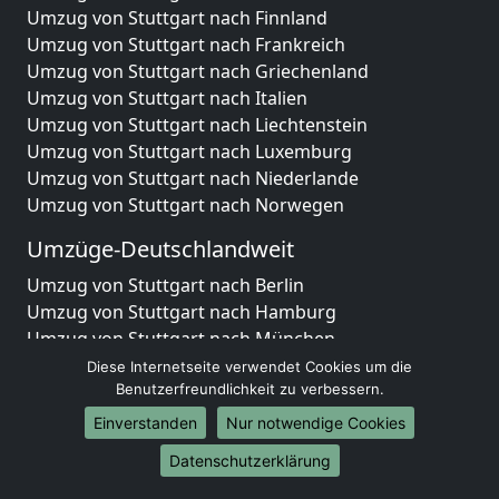
Umzug von Stuttgart nach Finnland
Umzug von Stuttgart nach Frankreich
Umzug von Stuttgart nach Griechenland
Umzug von Stuttgart nach Italien
Umzug von Stuttgart nach Liechtenstein
Umzug von Stuttgart nach Luxemburg
Umzug von Stuttgart nach Niederlande
Umzug von Stuttgart nach Norwegen
Umzüge-Deutschlandweit
Umzug von Stuttgart nach Berlin
Umzug von Stuttgart nach Hamburg
Umzug von Stuttgart nach München
Umzug von Stuttgart nach Köln
Diese Internetseite verwendet Cookies um die
Umzug von Stuttgart nach Frankfurt am Main
Benutzerfreundlichkeit zu verbessern.
Umzug von Stuttgart nach Stuttgart
Einverstanden
Nur notwendige Cookies
Umzug von Stuttgart nach Düsseldorf
Datenschutzerklärung
Umzug von Stuttgart nach Leipzig
Umzug von Stuttgart nach Dortmund